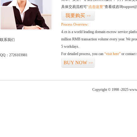
具体交易流程可
“点击这里”
查看或咨询support@
我要购买
>>
Process Overview:
4.cn is a world leading domain escrow service plat
million RMB transaction volume every year. We promi
联系我们
5 workdays.
For detailed process, you can
“visit here”
or contact
QQ：2726103981
BUY NOW
>>
Copyright © 1998 -2025 www.